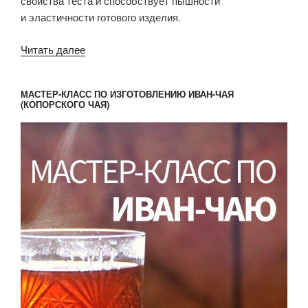
свойства теста и способствует пышности
и эластичности готового изделия.
«Заварное
Читать далее
тесто
с отрубями,
МАСТЕР-КЛАСС ПО ИЗГОТОВЛЕНИЮ ИВАН-ЧАЯ
псиллиумом
(КОПОРСКОГО ЧАЯ)
и цельнозерновой
мукой
для
пиццы
и пирогов»