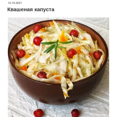
с отрубями
ОПУБЛИКОВАНО
12.10.2021
Квашеная капуста
и цельнозерновой
мукой
в хлебопечке»