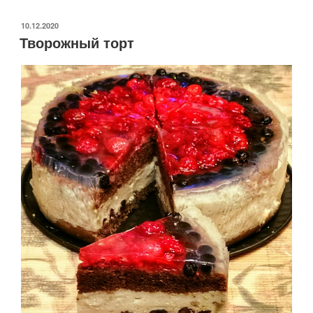
фруктово-
ягодный
ОПУБЛИКОВАНО
10.12.2020
Творожный торт
торт
с творожным
желе
«яичница»»