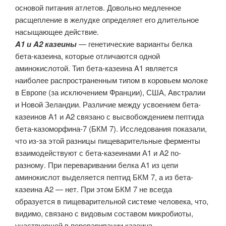
основой питания атлетов. Довольно медленное
расщепление в желудке определяет его длительное
насыщающее действие.
A1 и A2 казеины
— генетические варианты белка
бета-казеина, которые отличаются одной
аминокислотой. Тип бета-казеина A1 является
наиболее распространенным типом в коровьем молоке
в Европе (за исключением Франции), США, Австралии
и Новой Зеландии. Различие между усвоением бета-
казеинов А1 и А2 связано с высвобождением пептида
бета-казоморфина-7 (БКМ 7). Исследования показали,
что из-за этой разницы пищеварительные ферменты
взаимодействуют с бета-казеинами А1 и А2 по-
разному. При переваривании белка А1 из цепи
аминокислот выделяется пептид БКМ 7, а из бета-
казеина А2 — нет. При этом БКМ 7 не всегда
образуется в пищеварительной системе человека, что,
видимо, связано с видовым составом микробиоты,
участвующей в переваривании казеина.