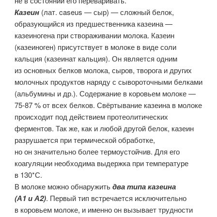
не в состоянии его переваривать.
Казеин
(лат. caseus — сыр) — сложный белок,
образующийся из предшественника казеина —
казеиногена при створаживании молока. Казеин
(казеиноген) присутствует в молоке в виде соли
кальция (казеинат кальция). Он является одним
из основных белков молока, сыров, творога и других
молочных продуктов наряду с сывороточными белками
(альбумины и др.). Содержание в коровьем молоке —
75-87 % от всех белков. Свёртывание казеина в молоке
происходит под действием протеолитических
ферментов. Так же, как и любой другой белок, казеин
разрушается при термической обработке,
но он значительно более термоустойчив. Для его
коагуляции необходима выдержка при температуре
в 130*С.
В молоке можно обнаружить
два типа казеина
(А1 и А2)
. Первый тип встречается исключительно
в коровьем молоке, и именно он вызывает трудности