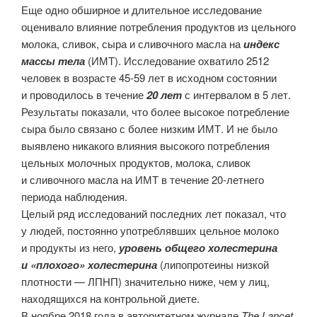
Еще одно обширное и длительное исследование
оценивало влияние потребления продуктов из цельного
молока, сливок, сыра и сливочного масла на
индекс
массы тела
(ИМТ). Исследование охватило 2512
человек в возрасте 45-59 лет в исходном состоянии
и проводилось в течение
20 лет
с интервалом в 5 лет.
Результаты показали, что более высокое потребление
сыра было связано с более низким ИМТ. И не было
выявлено никакого влияния высокого потребления
цельных молочных продуктов, молока, сливок
и сливочного масла на ИМТ в течение 20-летнего
периода наблюдения.
Целый ряд исследований последних лет показал, что
у людей, постоянно употреблявших цельное молоко
и продукты из него,
уровень общего холестерина
и «плохого» холестерина
(липопротеины низкой
плотности — ЛПНП) значительно ниже, чем у лиц,
находящихся на контрольной диете.
В ноябре 2018 года в авторитетном журнале
The Lancet