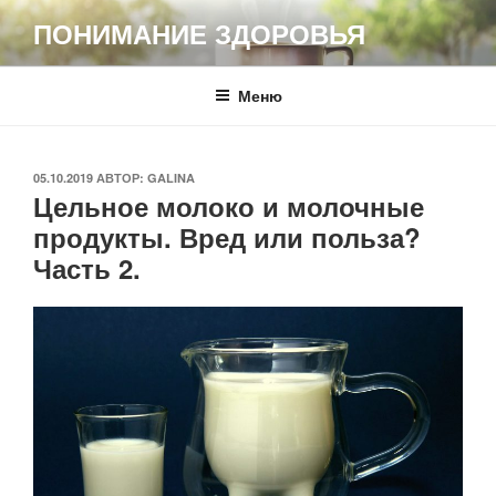
Перейти
ПОНИМАНИЕ ЗДОРОВЬЯ
к
содержимому
Меню
ОПУБЛИКОВАНО
05.10.2019
АВТОР:
GALINA
Цельное молоко и молочные
продукты. Вред или польза?
Часть 2.