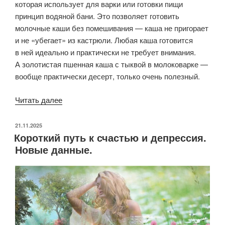
которая использует для варки или готовки пищи
принцип водяной бани. Это позволяет готовить
молочные каши без помешивания — каша не пригорает
и не «убегает» из кастрюли. Любая каша готовится
в ней идеально и практически не требует внимания.
А золотистая пшенная каша с тыквой в молоковарке —
вообще практически десерт, только очень полезный.
«Пшенная
Читать далее
каша
с тыквой
ОПУБЛИКОВАНО
21.11.2025
Короткий путь к счастью и депрессия.
в молоковарке»
Новые данные.