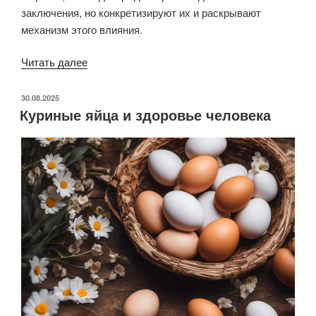
заключения, но конкретизируют их и раскрывают
механизм этого влияния.
«Новые
Читать далее
исследования
про то,
ОПУБЛИКОВАНО
30.08.2025
Куриные яйца и здоровье человека
что
мы пьём»