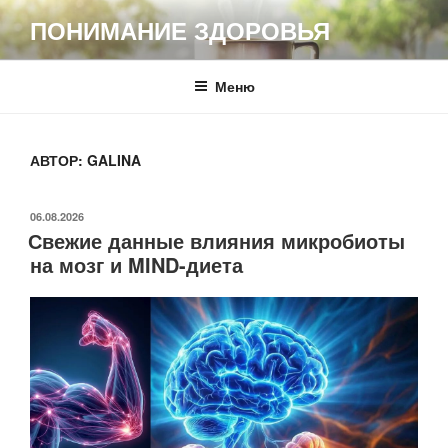
Перейти
ПОНИМАНИЕ ЗДОРОВЬЯ
к
содержимому
Меню
АВТОР:
GALINA
ОПУБЛИКОВАНО
06.08.2026
Свежие данные влияния микробиоты
на мозг и MIND-диета