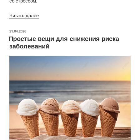
со стрессом.
«Механизм
Читать далее
влияния
хронический
ОПУБЛИКОВАНО
21.04.2026
Простые вещи для снижения риска
стресса
заболеваний
на организм
и новые
способы
борьбы
с
последствиями
стресса»