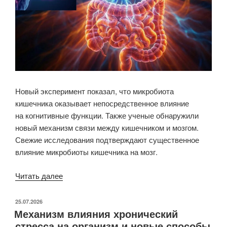
Новый эксперимент показал, что микробиота
кишечника оказывает непосредственное влияние
на когнитивные функции. Также ученые обнаружили
новый механизм связи между кишечником и мозгом.
Свежие исследования подтверждают существенное
влияние микробиоты кишечника на мозг.
«Свежие
Читать далее
данные
влияния
ОПУБЛИКОВАНО
25.07.2026
Механизм влияния хронический
микробиоты
стресса на организм и новые способы
на мозг