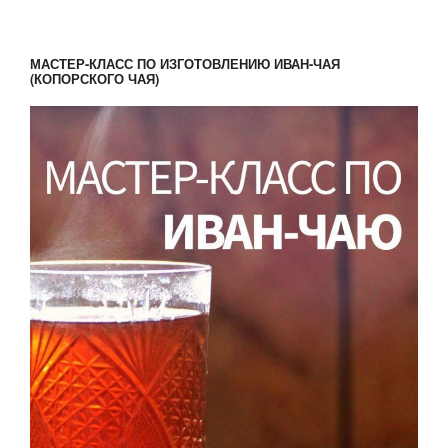
стра
долголетия»
записям
МАСТЕР-КЛАСС ПО ИЗГОТОВЛЕНИЮ ИВАН-ЧАЯ
(КОПОРСКОГО ЧАЯ)