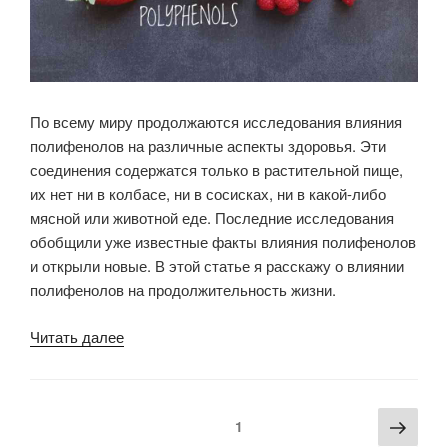
По всему миру продолжаются исследования влияния
полифенолов на различные аспекты здоровья. Эти
соединения содержатся только в растительной пище,
их нет ни в колбасе, ни в сосисках, ни в какой-либо
мясной или животной еде. Последние исследования
обобщили уже известные факты влияния полифенолов
и открыли новые. В этой статье я расскажу о влиянии
полифенолов на продолжительность жизни.
«Полифенолы
Читать далее
как
один
из факторов
Навигация
Сле
Страница
1
здорового
по