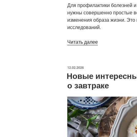
Для профилактики болезней и
нужны совершенно простые 
изменения образа жизни. Это
исследований.
«Простые
Читать далее
вещи
для
снижения
ОПУБЛИКОВАНО
12.02.2026
риска
Новые интересны
заболеваний»
о завтраке