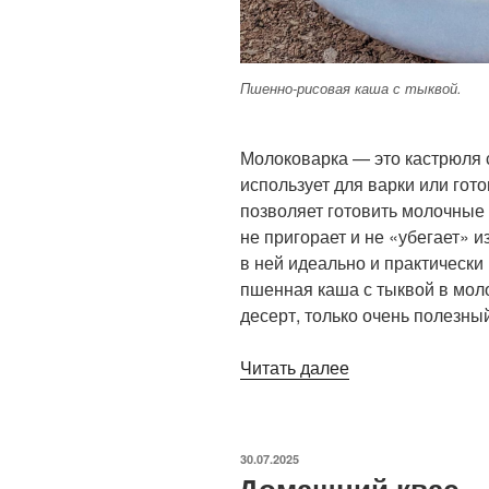
Пшенно-рисовая каша с тыквой.
Молоковарка — это кастрюля 
использует для варки или гот
позволяет готовить молочны
не пригорает и не «убегает» 
в ней идеально и практически
пшенная каша с тыквой в мол
десерт, только очень полезны
«Пшенная
Читать далее
каша
с тыквой
в молоковарке»
ОПУБЛИКОВАНО
30.07.2025
Домашний квас