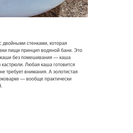
с двойными стенками, которая
овки пищи принцип водяной бани. Это
е каши без помешивания — каша
из кастрюли. Любая каша готовится
 не требует внимания. А золотистая
оковарке — вообще практически
й.